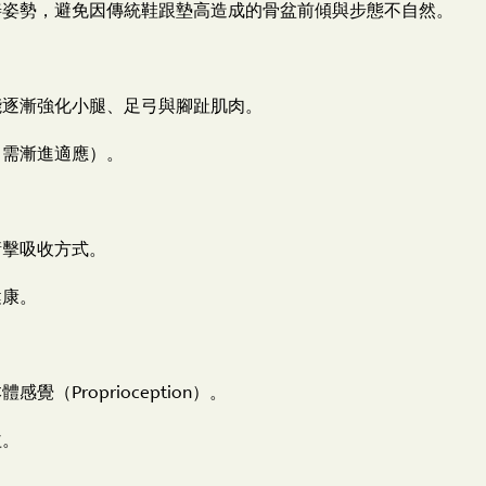
善姿勢，避免因傳統鞋跟墊高造成的骨盆前傾與步態不自然。
能逐漸強化小腿、足弓與腳趾肌肉。
（需漸進適應）。
衝擊吸收方式。
健康。
Proprioception）。
益。