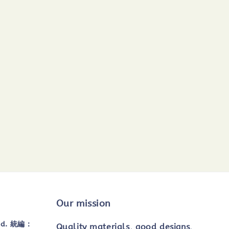
Our mission
td. 統編：
Quality materials, good designs,