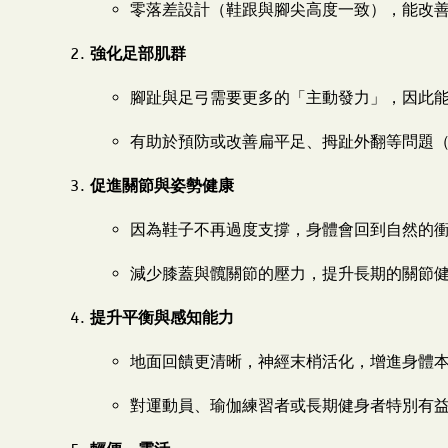
零落差設計（鞋跟與腳尖高度一致），能改
強化足部肌群
腳趾與足弓需要更多的「主動發力」，因此
有助於預防或改善扁平足、拇趾外翻等問題
促進關節與姿勢健康
因為鞋子不再過度支撐，身體會回到自然的
減少膝蓋與髖關節的壓力，提升長期的關節
提升平衡與感知能力
地面回饋更清晰，神經末梢活化，增進身體本體感覺（
對運動員、瑜伽練習者或長期健身者特別有